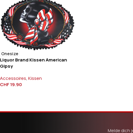
Onesize
Liquor Brand Kissen American
Gipsy
Accessoires
,
Kissen
CHF
19.90
Melde dich j