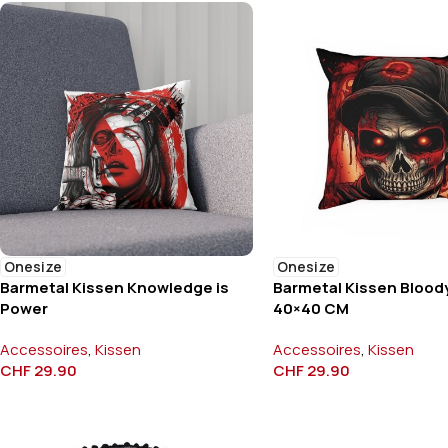
Onesize
Onesize
Barmetal Kissen Bloody
Barmetal Kissen Knowledge is
40×40 CM
Power
Accessoires
,
Kissen
Accessoires
,
Kissen
CHF
29.90
CHF
29.90