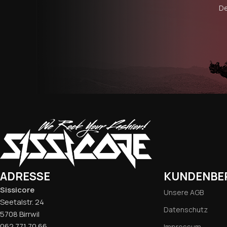
De
ADRESSE
KUNDENBE
Sissicore
Unsere AGB
Seetalstr. 24
Datenschutz
5708 Birrwil
062 771 70 66
Impressum