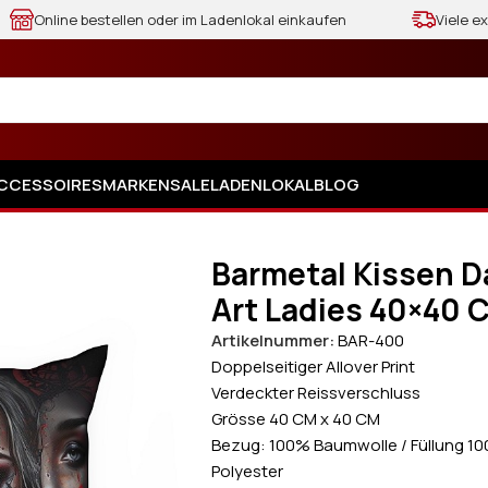
Online bestellen oder im Ladenlokal einkaufen
Viele e
CCESSOIRES
MARKEN
SALE
LADENLOKAL
BLOG
 40×40 CM
Barmetal Kissen D
Art Ladies 40×40 
Artikelnummer:
BAR-400
Doppelseitiger Allover Print
Verdeckter Reissverschluss
Grösse 40 CM x 40 CM
Bezug: 100% Baumwolle / Füllung 1
Polyester