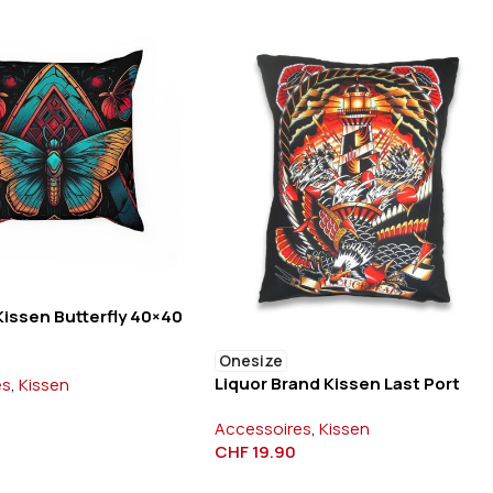
Kissen Butterfly 40×40
Onesize
Liquor Brand Kissen Last Port
es
,
Kissen
Accessoires
,
Kissen
CHF
19.90