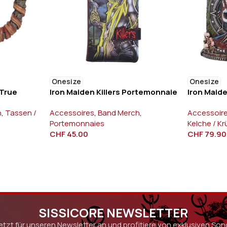
Onesize
Onesize
 True
Iron Maiden Killers Portemonnaie
Iron Maid
h
,
Tassen /
Accessoires
,
Band Merch
,
Accessoir
Portemonnaies
Kelche / K
CHF
45.00
CHF
79.90
SISSICORE NEWSLETTER
etzt für unseren Newsletter an und profitiere von exklusiven So