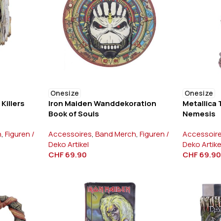
Onesize
Onesize
Killers
Iron Maiden Wanddekoration
Metallica
Book of Souls
Nemesis
h
,
Figuren /
Accessoires
,
Band Merch
,
Figuren /
Accessoir
Deko Artikel
Deko Artike
CHF
69.90
CHF
69.9