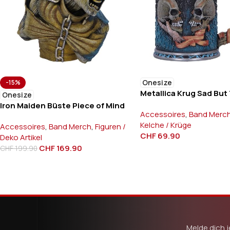
Onesize
-15%
Metallica Krug Sad But
Onesize
Iron Maiden Büste Piece of Mind
Accessoires
,
Band Merc
Kelche / Krüge
Accessoires
,
Band Merch
,
Figuren /
CHF
69.90
Deko Artikel
CHF
169.90
CHF
199.90
Melde dich j