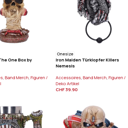
Onesize
 The One Box by
Iron Maiden Türklopfer Killers
Nemesis
es
,
Band Merch
,
Figuren /
Accessoires
,
Band Merch
,
Figuren /
l
Deko Artikel
0
CHF
39.90