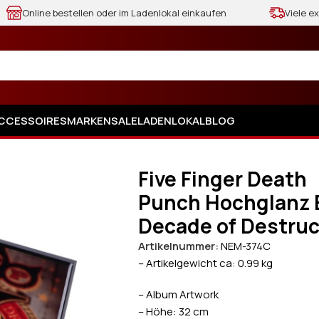
Online bestellen oder im Ladenlokal einkaufen
Viele e
CCESSOIRES
MARKEN
SALE
LADENLOKAL
BLOG
 Punch Hochglanz Bild Decade of Destruction
Five Finger Death
Punch Hochglanz 
Decade of Destruc
Artikelnummer:
NEM-374C
– Artikelgewicht ca: 0.99 kg
– Album Artwork
– Höhe: 32 cm