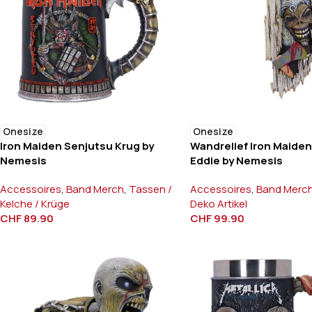
Onesize
Onesize
Iron Maiden Senjutsu Krug by
Wandrelief Iron Maiden 
Nemesis
Eddie by Nemesis
Accessoires
,
Band Merch
,
Tassen /
Accessoires
,
Band Merc
Kelche / Krüge
Deko Artikel
CHF
89.90
CHF
99.90