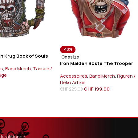
-13%
en Krug Book of Souls
Onesize
Iron Maiden Büste The Trooper
es
,
Band Merch
,
Tassen /
rüge
Accessoires
,
Band Merch
,
Figuren /
Deko Artikel
CHF
199.90
CHF
229.90
nderaktionen.