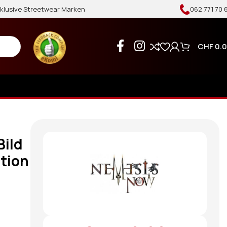
xklusive Streetwear Marken
062 771 70 
CHF
0.
Bild
tion