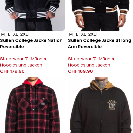
M
L
XL
2XL
M
L
XL
2XL
Sullen College Jacke Nation
Sullen College Jacke Strong
Reversible
Arm Reversible
Streetwear für Männer
,
Streetwear für Männer
,
Hoodies und Jacken
Hoodies und Jacken
CHF
179.90
CHF
169.90