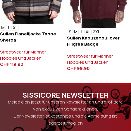
M
L
XL
S
M
L
XL
2XL
Sullen Flanelljacke Tahoe
Sullen Kapuzenpullover
Sherpa
Filigree Badge
Streetwear für Männer
,
Streetwear für Männer
,
Hoodies und Jacken
Hoodies und Jacken
CHF
119.90
CHF
99.90
SISSICORE NEWSLETTER
Melde dich jetzt für unseren Newsletter an und profitiere
von exklusiven Sonderaktionen.
Der Newsletter ist kostenlos und die Abmeldung ist
jederzeit möglich.