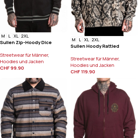
M
L
XL
2XL
M
L
XL
2XL
Sullen Zip-Hoody Dice
Sullen Hoody Rattled
Streetwear für Männer
,
Streetwear für Männer
,
Hoodies und Jacken
Hoodies und Jacken
CHF
99.90
CHF
119.90