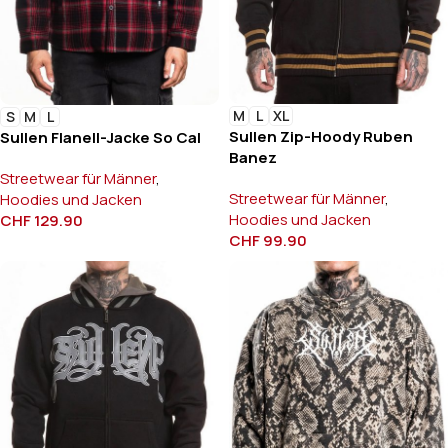
M
L
XL
S
M
L
Sullen Zip-Hoody Ruben
Sullen Flanell-Jacke So Cal
Banez
Streetwear für Männer
,
Streetwear für Männer
,
Hoodies und Jacken
Hoodies und Jacken
CHF
129.90
CHF
99.90