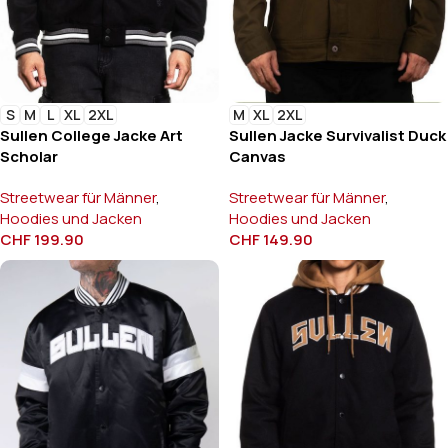
S
M
L
XL
2XL
M
XL
2XL
Sullen College Jacke Art
Sullen Jacke Survivalist Duck
Scholar
Canvas
Streetwear für Männer
,
Streetwear für Männer
,
Hoodies und Jacken
Hoodies und Jacken
CHF
199.90
CHF
149.90