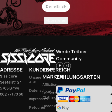
Werde Teil der
Community
ADRESSE
KUNDENBEREICH
TOP
MARKEN
Sissicore
ZAHLUNGSARTEN
Unsere
Seetalstr. 24
AGB
Affliction
5708 Birrwil
Datenschutz
Barmetal
062 771 70 66
Clothing
Impressum
Headrush
Retouren