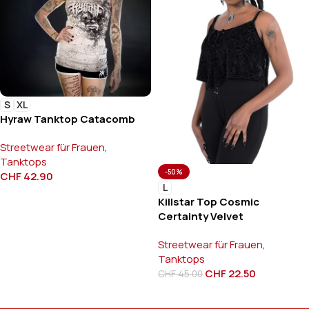
S
XL
Hyraw Tanktop Catacomb
Streetwear für Frauen
,
Tanktops
-50%
CHF
42.90
L
Killstar Top Cosmic
Certainty Velvet
Streetwear für Frauen
,
Tanktops
CHF
22.50
CHF
45.00