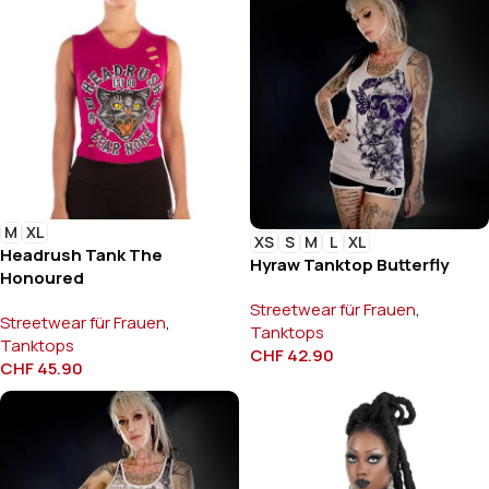
M
XL
XS
S
M
L
XL
Headrush Tank The
Hyraw Tanktop Butterfly
Honoured
Streetwear für Frauen
,
Streetwear für Frauen
,
Tanktops
Tanktops
CHF
42.90
CHF
45.90