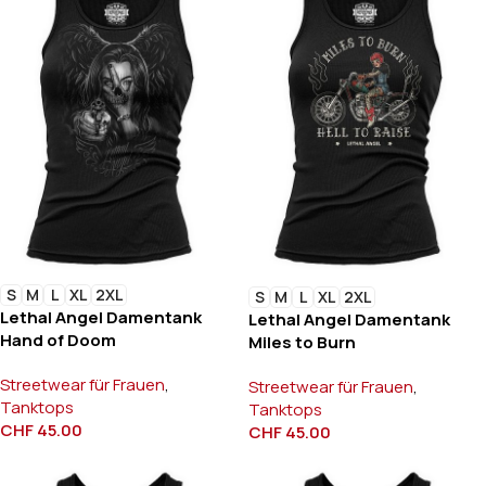
S
M
L
XL
2XL
S
M
L
XL
2XL
Lethal Angel Damentank
Lethal Angel Damentank
Hand of Doom
Miles to Burn
Streetwear für Frauen
,
Streetwear für Frauen
,
Tanktops
Tanktops
CHF
45.00
CHF
45.00