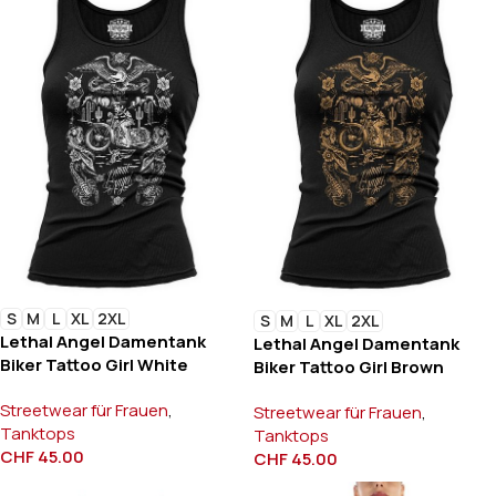
S
M
L
XL
2XL
S
M
L
XL
2XL
Lethal Angel Damentank
Lethal Angel Damentank
Biker Tattoo Girl White
Biker Tattoo Girl Brown
Streetwear für Frauen
,
Streetwear für Frauen
,
Tanktops
Tanktops
CHF
45.00
CHF
45.00