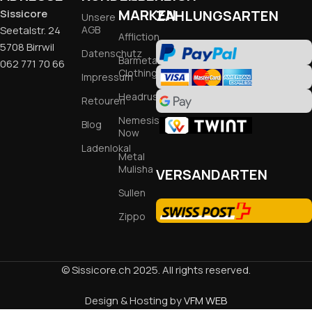
MARKEN
Sissicore
ZAHLUNGSARTEN
Unsere
Seetalstr. 24
AGB
Affliction
5708 Birrwil
Datenschutz
Barmetal
062 771 70 66
Clothing
Impressum
Headrush
Retouren
Nemesis
Blog
Now
Ladenlokal
Metal
Mulisha
VERSANDARTEN
Sullen
Zippo
© Sissicore.ch 2025. All rights reserved.
Design & Hosting by
VFM WEB