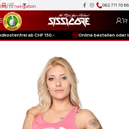
062 771 70 66
CHF
Skip to navigation
Skip to main content
enfrei ab CHF 150.-
Online bestellen oder im Lad
Start
/
Streetwear für Frauen
/
Tanktops