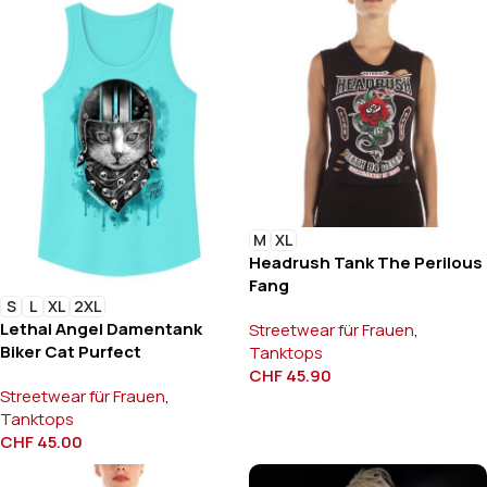
M
XL
Headrush Tank The Perilous
Fang
S
L
XL
2XL
Lethal Angel Damentank
Streetwear für Frauen
,
Biker Cat Purfect
Tanktops
CHF
45.90
Streetwear für Frauen
,
Tanktops
CHF
45.00