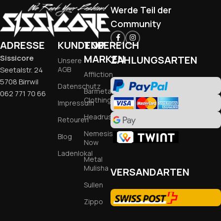
Werde Teil der
Community
ADRESSE
KUNDENBEREICH
TOP
MARKEN
Sissicore
ZAHLUNGSARTEN
Unsere
Seetalstr. 24
AGB
Affliction
5708 Birrwil
Datenschutz
Barmetal
062 771 70 66
Clothing
Impressum
Headrush
Retouren
Nemesis
Blog
Now
Ladenlokal
Metal
Mulisha
VERSANDARTEN
Sullen
Zippo