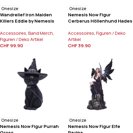
Onesize
Onesize
Wandrelief Iron Maiden
Nemesis Now Figur
Killers Eddie by Nemesis
Cerberus Höllenhund Hades
Accessoires
,
Band Merch
,
Accessoires
,
Figuren / Deko
Figuren / Deko Artikel
Artikel
CHF
99.90
CHF
39.90
Onesize
Onesize
Nemesis Now Figur Purrah
Nemesis Now Figur Elfe
Gross
Ravina