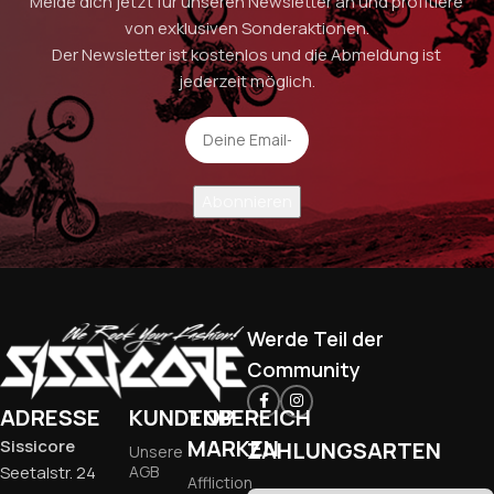
Melde dich jetzt für unseren Newsletter an und profitiere
von exklusiven Sonderaktionen.
Der Newsletter ist kostenlos und die Abmeldung ist
jederzeit möglich.
Werde Teil der
Community
ADRESSE
KUNDENBEREICH
TOP
MARKEN
Sissicore
ZAHLUNGSARTEN
Unsere
Seetalstr. 24
AGB
Affliction