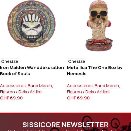
Onesize
Onesize
Iron Maiden Wanddekoration
Metallica The One Box by
Book of Souls
Nemesis
Accessoires
,
Band Merch
,
Accessoires
,
Band Merch
,
Figuren / Deko Artikel
Figuren / Deko Artikel
CHF
69.90
CHF
69.90
SISSICORE NEWSLETTER