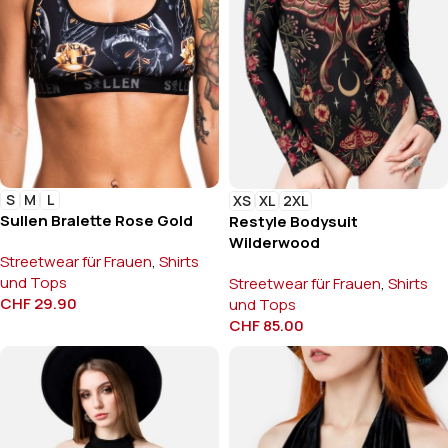
S
M
L
XS
XL
2XL
Sullen Bralette Rose Gold
Restyle Bodysuit
Wilderwood
Streetwear für Frauen
,
Shirts
und Tops
Streetwear für Frauen
,
Shirts
CHF
29.90
und Tops
CHF
85.00