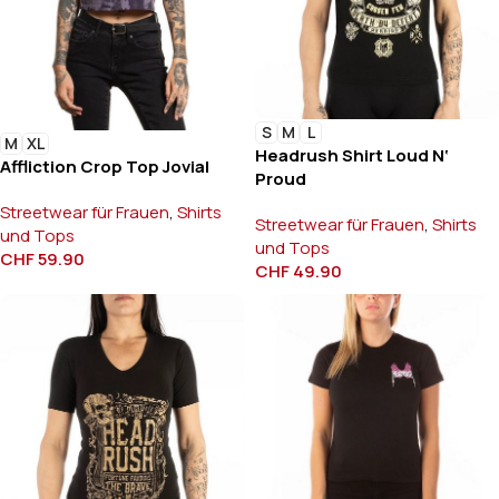
S
M
L
M
XL
Headrush Shirt Loud N‘
Affliction Crop Top Jovial
Proud
Streetwear für Frauen
,
Shirts
Streetwear für Frauen
,
Shirts
und Tops
und Tops
CHF
59.90
CHF
49.90