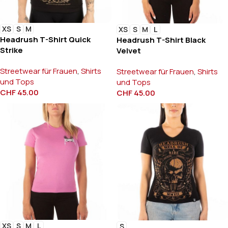
XS
S
M
XS
S
M
L
Headrush T-Shirt Quick
Headrush T-Shirt Black
Strike
Velvet
Streetwear für Frauen
,
Shirts
Streetwear für Frauen
,
Shirts
und Tops
und Tops
CHF
45.00
CHF
45.00
XS
S
M
L
S