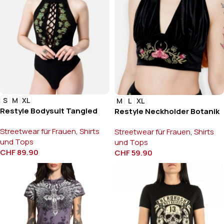
S
M
XL
M
L
XL
Restyle Bodysuit Tangled
Restyle Neckholder Botanik
Streetwear für Frauen
,
Shirts
Streetwear für Frauen
,
Shirts
und Tops
und Tops
CHF
89.90
CHF
59.90