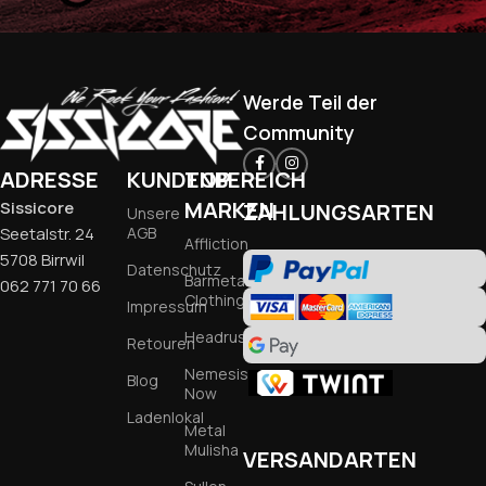
Werde Teil der
Community
ADRESSE
KUNDENBEREICH
TOP
MARKEN
Sissicore
ZAHLUNGSARTEN
Unsere
Seetalstr. 24
AGB
Affliction
5708 Birrwil
Datenschutz
Barmetal
062 771 70 66
Clothing
Impressum
Headrush
Retouren
Nemesis
Blog
Now
Ladenlokal
Metal
Mulisha
VERSANDARTEN